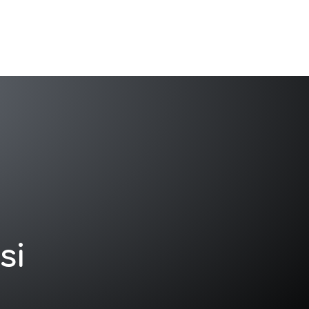
tişim
TR
si