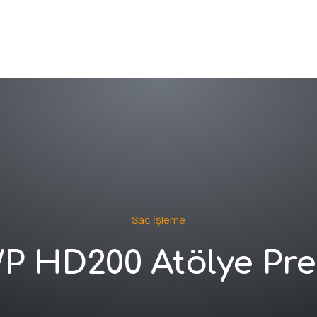
kkımızda
Ürünler
Multimedya
İle
Sac İşleme
P HD200 Atölye Pre