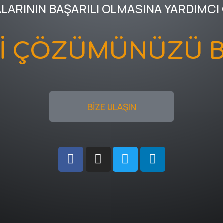
ALARININ BAŞARILI OLMASINA YARDIMCI
Kİ ÇÖZÜMÜNÜZÜ B
BİZE ULAŞIN