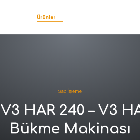
kkımızda
Ürünler
Multimedya
İle
Sac İşleme
 V3 HAR 240 – V3 HAR
Bükme Makinası