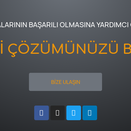
ALARININ BAŞARILI OLMASINA YARDIMCI
Kİ ÇÖZÜMÜNÜZÜ B
BİZE ULAŞIN