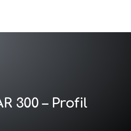
tişim
TR
 300 – Profil