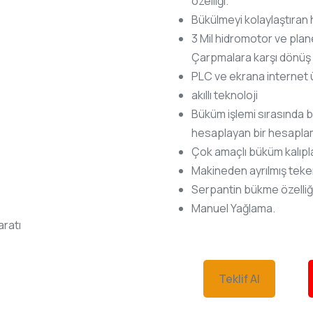
özelliği.
Bükülmeyi kolaylaştıran h
3 Mil hidromotor ve plane
Çarpmalara karşı dönüş h
PLC ve ekrana internet 
akıllı teknoloji
Büküm işlemi sırasında bü
hesaplayan bir hesaplam
Çok amaçlı büküm kalıpla
Makineden ayrılmış tekerl
Serpantin bükme özelliği
Manuel Yağlama.
aratı
Teklif Al