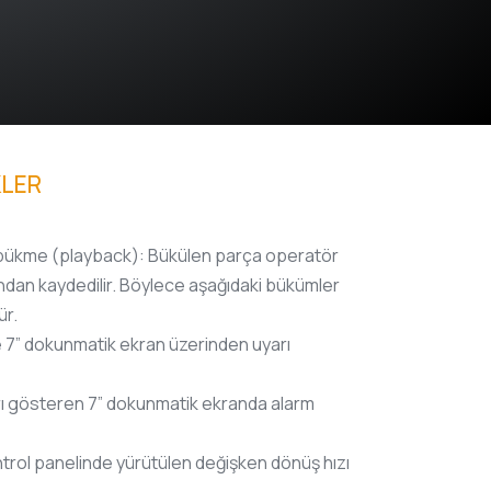
KLER
 bükme (playback): Bükülen parça operatör
fından kaydedilir. Böylece aşağıdaki bükümler
ür.
 7” dokunmatik ekran üzerinden uyarı
rı gösteren 7” dokunmatik ekranda alarm
trol panelinde yürütülen değişken dönüş hızı