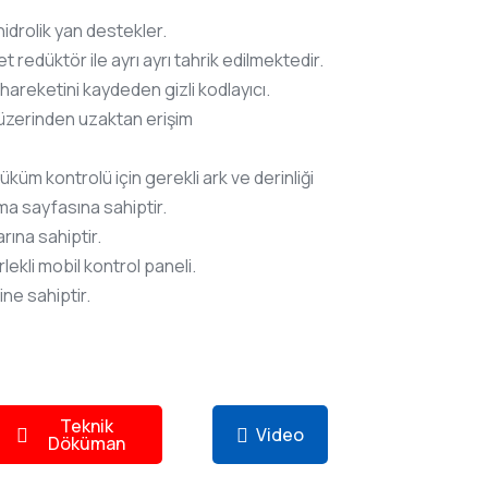
idrolik yan destekler.
t redüktör ile ayrı ayrı tahrik edilmektedir.
areketini kaydeden gizli kodlayıcı.
üzerinden uzaktan erişim
küm kontrolü için gerekli ark ve derinliği
a sayfasına sahiptir.
rına sahiptir.
ekli mobil kontrol paneli.
ne sahiptir.
Teknik
Video
Döküman