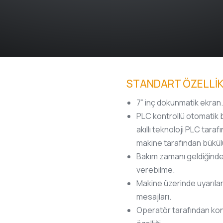
STANDART ÖZELLİ
7” inç dokunmatik ekran.
PLC kontrollü otomatik
akıllı teknoloji PLC tara
makine tarafından bükül
Bakım zamanı geldiğinde
verebilme.
Makine üzerinde uyarıla
mesajları.
Operatör tarafından kon