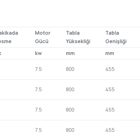
akikada
Motor
Tabla
Tabla
esme
Gücü
Yüksekliği
Genişliği
k
kw
mm
mm
7.5
800
455
7.5
800
455
7.5
800
455
7.5
800
455