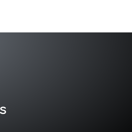
tişim
TR
s