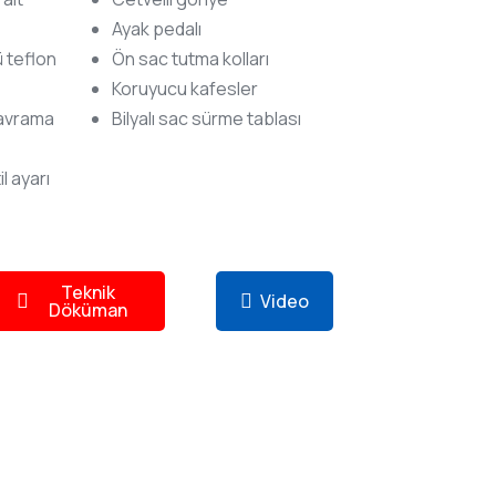
Ayak pedalı
ü teflon
Ön sac tutma kolları
Koruyucu kafesler
kavrama
Bilyalı sac sürme tablası
l ayarı
Teknik
Video
Döküman