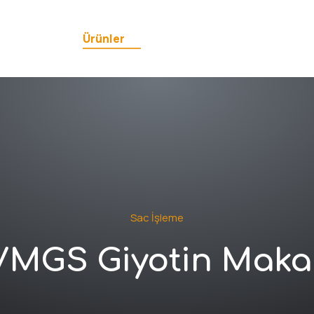
kkımızda
Ürünler
Multimedya
İle
Sac İşleme
VMGS Giyotin Maka