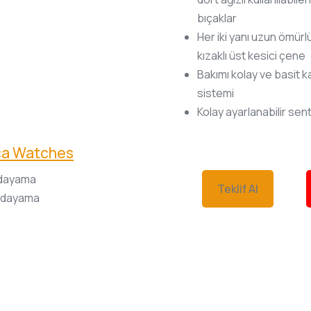
bıçaklar
Her iki yanı uzun ömürl
kızaklı üst kesici çene
Bakımı kolay ve basit 
sistemi
Kolay ayarlanabilir senti
ca Watches
 dayama
Teklif Al
a dayama