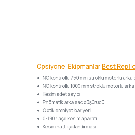
Opsiyonel Ekipmanlar
Best Repli
NC kontrollu 750 mm stroklu motorlu arka
NC kontrollu 1000 mm stroklu motorlu ark
Kesim adet sayıcı
Pnömatik arka sac düşürücü
Optik emniyet bariyeri
0-180 º açılı kesim aparatı
Kesim hattı ışıklandırması