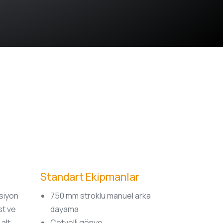
Standart Ekipmanlar
ksiyon
750 mm stroklu manuel arka
üst ve
dayama
 alt
Cetvelli gönye