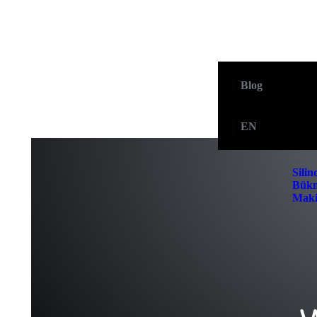
Blog
E-Katalog
EN
Silin
Bük
Maki