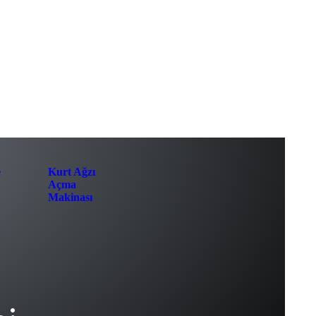
e
Kurt Ağzı
Açma
Makinası