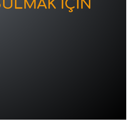
ULMAK İÇİN