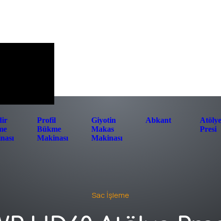
Hakkımızda
Ürünler
Multimedya
İletişim
TR
dir
Profil
Giyotin
Abkant
Atöly
me
Bükme
Makas
Presi
nası
Makinası
Makinası
Sac İşleme